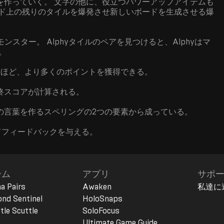
を作っていく。 文字の他に、役立つパワーアップアイテムも
ード上の残りのタイルを爆発させ新しいボードを生成させる爆
ンスター。 Alphyタイルのペアを見つけると、Alphyはマ
。
いほど、より多くのポイントを獲得できる。
終スコアが計算される。
の言葉を作るスペリングの2つの要素から成っている。
いてフィードバックを与える。
ーム
アプリ
サポ
a Pairs
Awaken
私達に
nd Sentinel
HoloSnaps
tle Scuttle
SoloFocus
Ultimate Game Guide