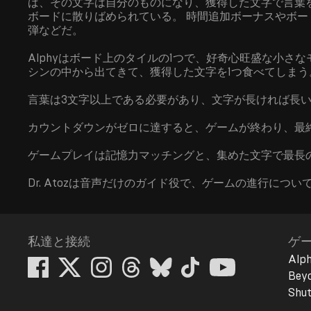
ば、その文字は自分のものになり、獲得した文字で言葉
ボードに散りばめられている。 時間追加ボーナスやボ
弾などだ。
Alphyはボード上のタイルの1つで、好奇心旺盛な小さなモ
シンの中から出てきて、獲得した文字を1つ食べてしまう
言葉は3文字以上である必要があり、文字が長ければ長
カウントダウンがゼロに達すると、ゲームが終わり、最
ゲームプレイは記憶力マッチングと、集めた文字で最長
Dr. Atozは音声だけのガイド役で、ゲームの進行につ
私達と接続
ゲ
Alph
Beyo
Shut