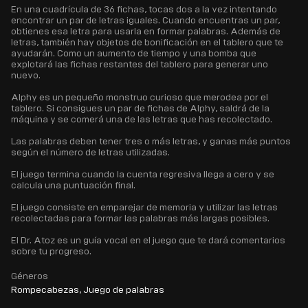
En una cuadrícula de 36 fichas, tocas dos a la vez intentando
encontrar un par de letras iguales. Cuando encuentras un par,
obtienes esa letra para usarla en formar palabras. Además de
letras, también hay objetos de bonificación en el tablero que te
ayudarán. Como un aumento de tiempo y una bomba que
explotará las fichas restantes del tablero para generar uno
nuevo.
Alphy es un pequeño monstruo curioso que merodea por el
tablero. Si consigues un par de fichas de Alphy, saldrá de la
máquina y se comerá una de las letras que has recolectado.
Las palabras deben tener tres o más letras, y ganas más puntos
según el número de letras utilizadas.
El juego termina cuando la cuenta regresiva llega a cero y se
calcula una puntuación final.
El juego consiste en emparejar de memoria y utilizar las letras
recolectadas para formar las palabras más largas posibles.
El Dr. Atoz es un guía vocal en el juego que te dará comentarios
sobre tu progreso.
Géneros
Rompecabezas, Juego de palabras