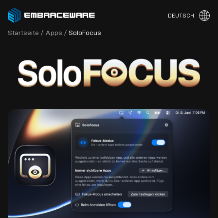
DEUTSCH
Startseite
/
Apps
/
SoloFocus